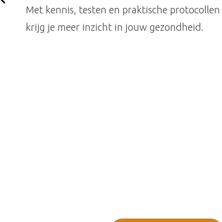
Met kennis, testen en praktische protocollen
√ Alleen natuurlijke producten
krijg je meer inzicht in jouw gezondheid.
√ Gediplomeerd professional