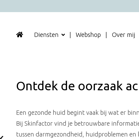
Diensten
Webshop
Over mij
Ontdek de oorzaak ac
Huidspecialist & Leefs
Een gezonde huid begint vaak bij wat er bin
√ Specialist in Huidverbetering en Leefstijl
Bij Skinfactor vind je betrouwbare informati
√ Huid- en leefstijladvies
tussen darmgezondheid, huidproblemen en le
√ Persoonlijk traject naar een gezonde huid