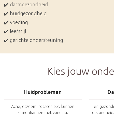
✔️
darmgezondheid
✔️
huidgezondheid
✔️
voeding
✔️
leefstijl
✔️
gerichte ondersteuning
Kies jouw onde
Huidproblemen
Da
Acne, eczeem, rosacea etc. kunnen
Een gezonde
samenhangen met voeding,
gezondheid.