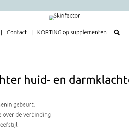
Contact
KORTING op supplementen
hter huid- en darmklach
tijlcoach
nenin gebeurt.
e over de verbinding
efstijl.