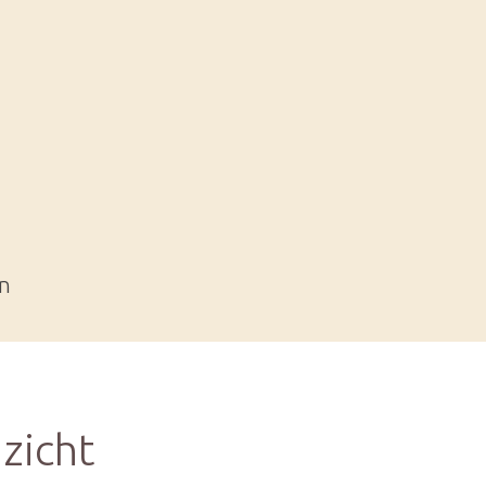
en
zicht